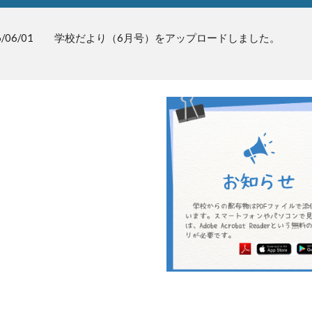
/0
6
/
01
学校だより（
6
月号）をアップロードしました。