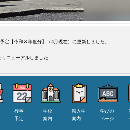
20 行事予定【令和８年度分】（4月現在）に更新しました。
 HPをリニューアルしました
行事
学校
転入学
学びの
予定
案内
案内
ページ